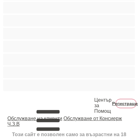
Порно звезди
Пушещи жени
Средни гърди
Тийнейджъри 18+
Фетиш
Цветнокожи
Червенокоси
Център
Регистраци
за
Помощ
Oбслужване на клиенти
Обслужване от Консиерж
Ч.З.В
Този сайт е позволен само за възрастни на 18