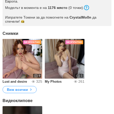
Европа.
Моделът в момента е на
1176 място
(0 точки).
Изпратете Токени за да помогнете на
CrystalMo0n
да
спечели!
Снимки
БЕЗПЛАТНО
БЕЗПЛАТНО
9
1
325
261
Lust and desire
My Photos
Виж всички
Видеоклипове