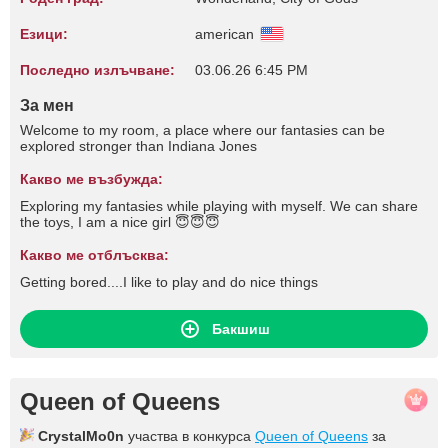
Езици:
american
Последно излъчване:
03.06.26 6:45 PM
За мен
Welcome to my room, a place where our fantasies can be
explored stronger than Indiana Jones
Какво ме възбужда:
Exploring my fantasies while playing with myself. We can share
the toys, I am a nice girl 😇😇😇
Какво ме отблъсква:
Getting bored....I like to play and do nice things
Бакшиш
Queen of Queens
CrystalMo0n
участва в конкурса
Queen of Queens
за