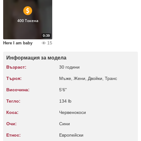
400 Токена
0:39
15
Here I am baby
Информация за модела
Възраст:
30 години
Търся:
Мъже, Жени, Двойки, Транс
Височина:
5'6"
Тегло:
134 lb
Коса:
Червенокоси
Очи:
Сини
Етнос:
Европейски