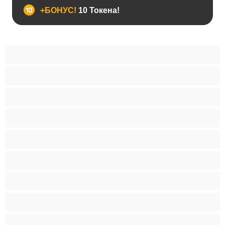
+БОНУС!
10 Токена!
BDSM
Азиатки
Анален
Арабки
Бабички
Бели Момичета
Блондинки
Бременни
Бръснати