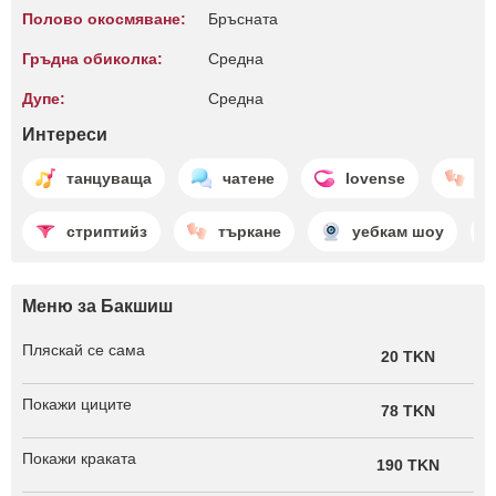
Полово окосмяване:
Бръсната
Гръдна обиколка:
Среднa
Дупе:
Среднa
Интереси
танцуваща
чатене
lovense
въ
стриптийз
търкане
уебкам шоу
Меню за Бакшиш
Пляскай се сама
20 TKN
Покажи циците
78 TKN
Покажи краката
190 TKN