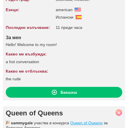
Езици:
american
Испански
Последно излъчване:
11 преди часа
За мен
Hello! Welcome to my room!
Какво ме възбужда:
a hot conversation
Какво ме отблъсква:
the rude
Бакшиш
Queen of Queens
sammygale
участва в конкурса
Queen of Queens
за
Латинска Америка.