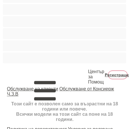
Средни гърди
Тийнейджъри 18+
Фетиш
Цветнокожи
Червенокоси
Център
Регистраци
за
Помощ
Oбслужване на клиенти
Обслужване от Консиерж
Ч.З.В
Този сайт е позволен само за възрастни на 18
години или повече.
Всички модели на този сайт са поне на 18
години.