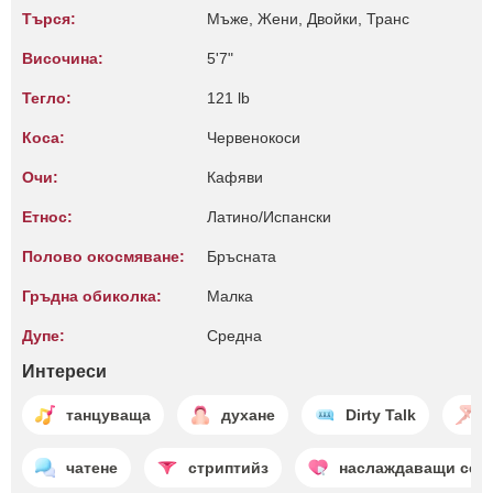
Търся:
Мъже, Жени, Двойки, Транс
Височина:
5'7"
Тегло:
121 lb
Коса:
Червенокоси
Очи:
Кафяви
Етнос:
Латино/Испански
Полово окосмяване:
Бръсната
Гръдна обиколка:
Малкa
Дупе:
Среднa
Интереси
танцуваща
духане
Dirty Talk
чатене
стриптийз
наслаждаващи се