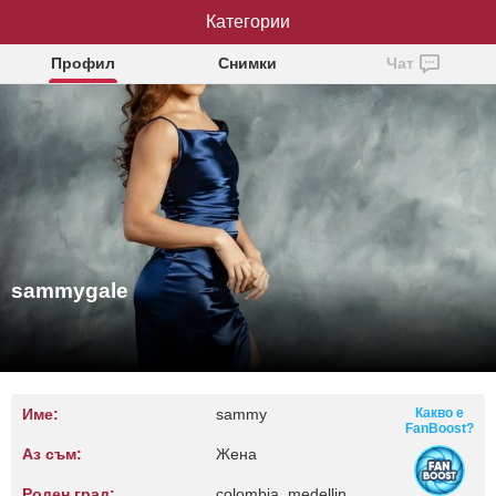
sammygale
Категории
Профил
Снимки
Чат
sammygale
Име:
sammy
Какво е
FanBoost?
Аз съм:
Жена
Роден град:
colombia, medellin