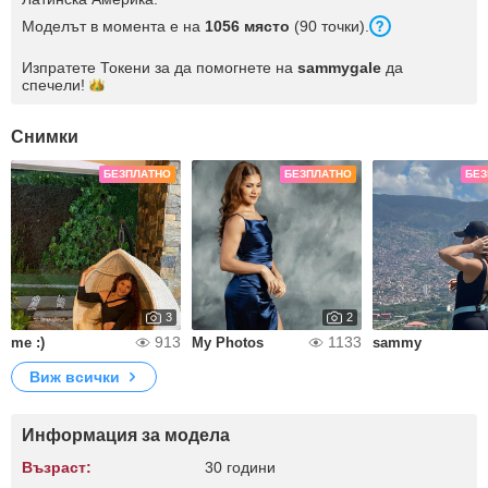
Моделът в момента е на
1056 място
(90 точки).
Изпратете Токени за да помогнете на
sammygale
да
спечели!
Снимки
БЕЗПЛАТНО
БЕЗПЛАТНО
БЕЗ
3
2
913
1133
me :)
My Photos
sammy
Виж всички
Информация за модела
Възраст:
30 години