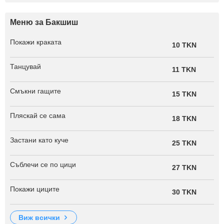
Меню за Бакшиш
Покажи краката
10 TKN
Танцувай
11 TKN
Смъкни гащите
15 TKN
Пляскай се сама
18 TKN
Застани като куче
25 TKN
Съблечи се по цици
27 TKN
Покажи циците
30 TKN
виж всички