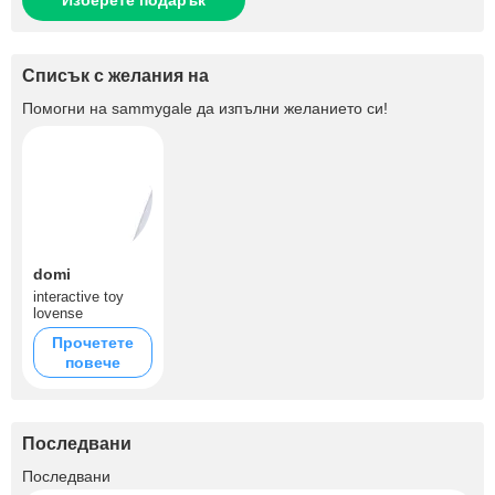
Изберете подарък
Списък с желания на
Помогни на
sammygale
да изпълни желанието си!
domi
interactive toy
lovense
Прочетете
повече
Последвани
+1.4K
Последвани